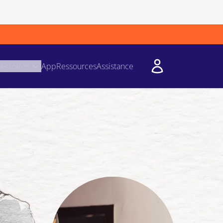
essoires
App
Ressources
Assistance