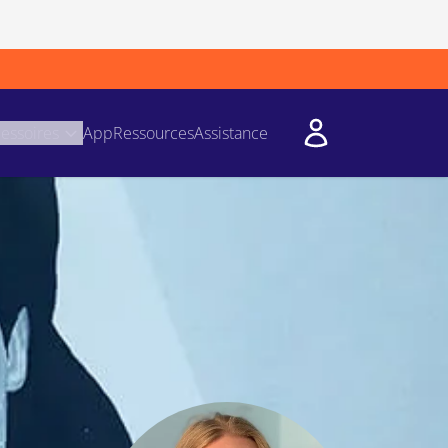
essoires
App
Ressources
Assistance