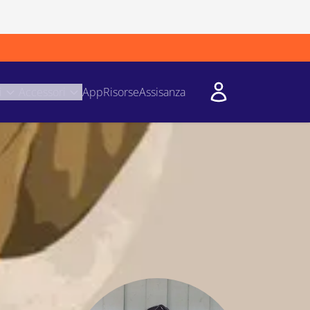
i
Accessori
App
Risorse
Assisanza