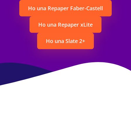
Ho una Repaper Faber-Castell
Ho una Repaper xLite
Ho una Slate 2+
Domande frequenti