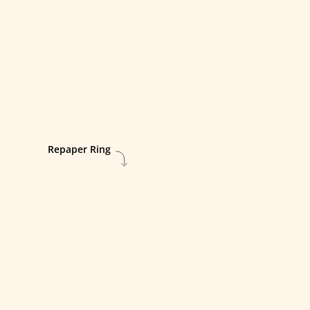
Con la tua matita...
Repaper Ring