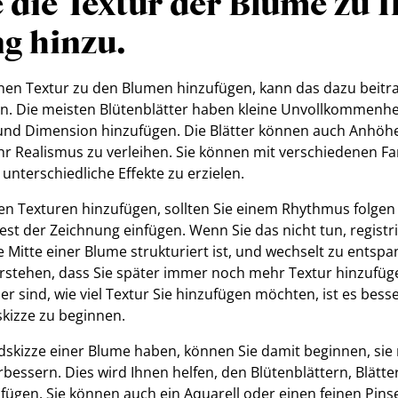
 die Textur der Blume zu I
g hinzu.
en Textur zu den Blumen hinzufügen, kann das dazu beitra
en. Die meisten Blütenblätter haben kleine Unvollkommenhe
 und Dimension hinzufügen. Die Blätter können auch Anhö
r Realismus zu verleihen. Sie können mit verschiedenen F
unterschiedliche Effekte zu erzielen.
n Texturen hinzufügen, sollten Sie einem Rhythmus folgen
Rest der Zeichnung einfügen. Wenn Sie das nicht tun, registr
 Mitte einer Blume strukturiert ist, und wechselt zu entsp
verstehen, dass Sie später immer noch mehr Textur hinzufü
her sind, wie viel Textur Sie hinzufügen möchten, ist es bess
kizze zu beginnen.
dskizze einer Blume haben, können Sie damit beginnen, sie m
bessern. Dies wird Ihnen helfen, den Blütenblättern, Blätte
fügen. Sie können auch ein Aquarell oder einen feinen Pin