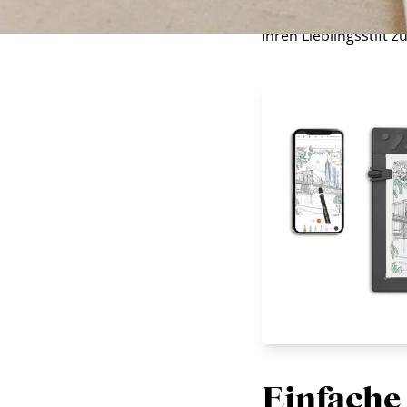
Seitenblumen sollten d
Ihren Lieblingsstift 
Einfache