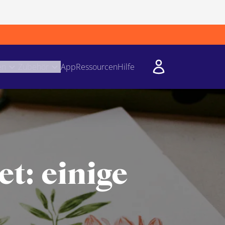
en
Zubehör
App
Ressourcen
Hilfe
t: einige