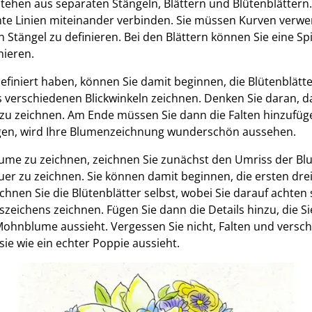
tehen aus separaten Stängeln, Blättern und Blütenblättern.
e Linien miteinander verbinden. Sie müssen Kurven verwe
n Stängel zu definieren. Bei den Blättern können Sie eine S
nieren.
definiert haben, können Sie damit beginnen, die Blütenblätt
 verschiedenen Blickwinkeln zeichnen. Denken Sie daran, das
zu zeichnen. Am Ende müssen Sie dann die Falten hinzufüg
olgen, wird Ihre Blumenzeichnung wunderschön aussehen.
lume zu zeichnen, zeichnen Sie zunächst den Umriss der Blu
uer zu zeichnen. Sie können damit beginnen, die ersten drei
hnen Sie die Blütenblätter selbst, wobei Sie darauf achten so
szeichens zeichnen. Fügen Sie dann die Details hinzu, die S
Mohnblume aussieht. Vergessen Sie nicht, Falten und vers
ie wie ein echter Poppie aussieht.