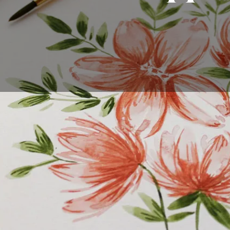
zum Zeichnen von Blumen suchen, sind Sie hier genau richti
dlagen von Blumenformen und wie Sie Details hinzufügen 
e einen Blumenstrauß oder ein Banner mit Blumen gestalten
n allgemeinen Plan zu skizzieren, damit Sie wissen, wo die
t werden sollen. Die Hauptblume sollte dem Betrachter zugew