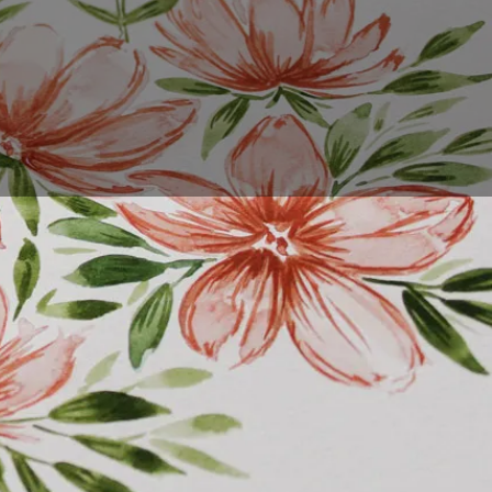
g. In diesem Artikel
können. Außerdem
 können. Sie können
 einzelnen Blumen und
andt sein, und die