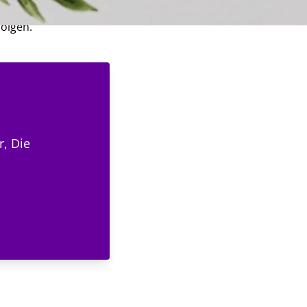
Grafiktablett und
folgen.
r, Die