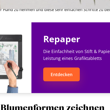
iesem Prinzip folgen. Jetzt ist es an der Zeit, Ihr Lieblings-
zur Hand zu nehmen und diese sehr einfachen Schritte zu be
Repaper
Die Einfachheit von Stift & Papie
Leistung eines Grafiktabletts
Entdecken
 Blumenformen zeichnen