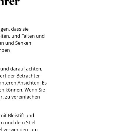
hrer
gen, dass sie
iten, und Falten und
hen und Senken
arben
 und darauf achten,
iert der Betrachter
annteren Ansichten. Es
gen können. Wenn Sie
er, zu vereinfachen
it Bleistift und
rn und dem Stiel
sel verwenden, um