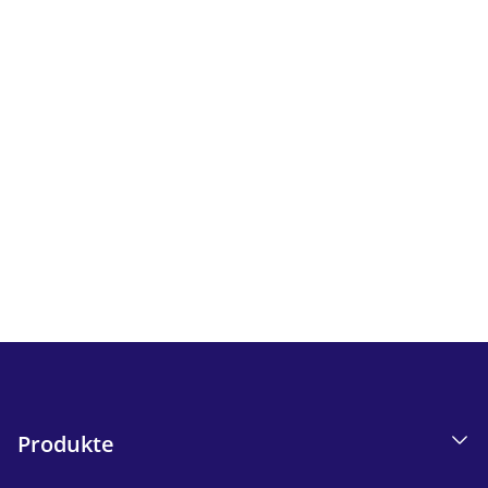
Newsletter
Verfolgen Sie alle Neuigkeiten und Angebote von iskn.
I
nformationen zum E-Mail-Tracking in unserer
Datenschutzerklärung.
Send
Produkte