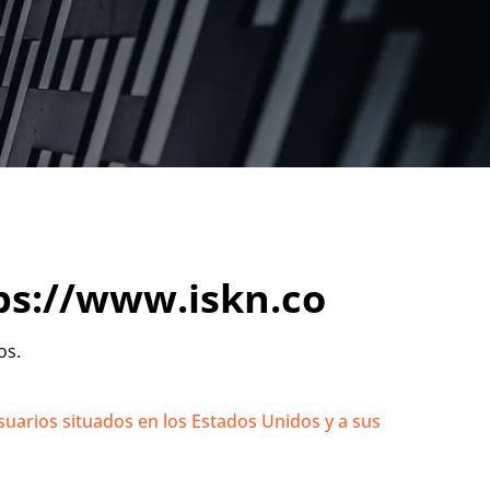
ps://www.iskn.co
os.
uarios situados en los Estados Unidos y a sus