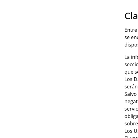
Cl
Entre
se en
dispo
La in
secci
que s
Los D
serán
Salvo
negat
servi
oblig
sobre
Los U