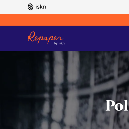
GO TO ISKN HOME
0
Pol