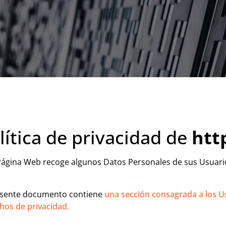
lítica de privacidad de
htt
Página Web recoge algunos Datos Personales de sus Usuari
esente documento contiene
una sección consagrada a los Us
hos de privacidad.