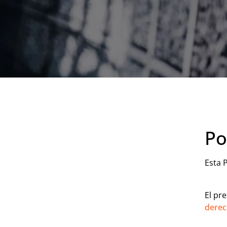
Po
Esta 
El pr
derec