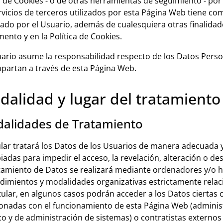
o de Cookies - o de otras herramientas de seguimiento - por 
rvicios de terceros utilizados por esta Página Web tiene como
itado por el Usuario, además de cualesquiera otras finalida
ento y en la Política de Cookies.
uario asume la responsabilidad respecto de los Datos Pers
partan a través de esta Página Web.
alidad y lugar del tratamiento
alidades de Tratamiento
tular tratará los Datos de los Usuarios de manera adecuada
iadas para impedir el acceso, la revelación, alteración o de
atamiento de Datos se realizará mediante ordenadores y/o 
dimientos y modalidades organizativas estrictamente relac
itular, en algunos casos podrán acceder a los Datos ciertas
ionadas con el funcionamiento de esta Página Web (adminis
ico y de administración de sistemas) o contratistas externos 