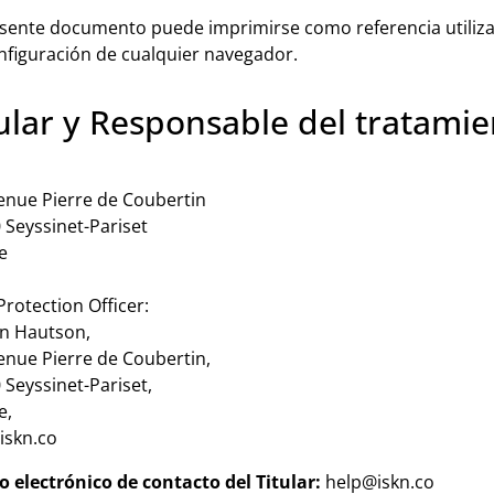
esente documento puede imprimirse como referencia utiliz
nfiguración de cualquier navegador.
ular y Responsable del tratamie
enue Pierre de Coubertin
 Seyssinet-Pariset
e
Protection Officer:
an Hautson,
enue Pierre de Coubertin,
 Seyssinet-Pariset,
e,
skn.co
o electrónico de contacto del Titular:
help@iskn.co