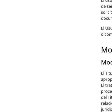
El us
de se
solic
docum
El Us
o com
Mod
Mod
El Ti
aprop
El tr
proce
del T
relac
juríd