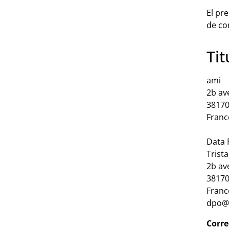
El pr
de co
Tit
ami
2b av
38170
Franc
Data 
Trist
2b av
38170
Franc
dpo@i
Corre