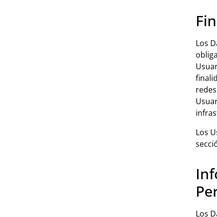
Fin
Los D
oblig
Usuar
final
redes
Usuar
infra
Los U
secci
Inf
Pe
Los D