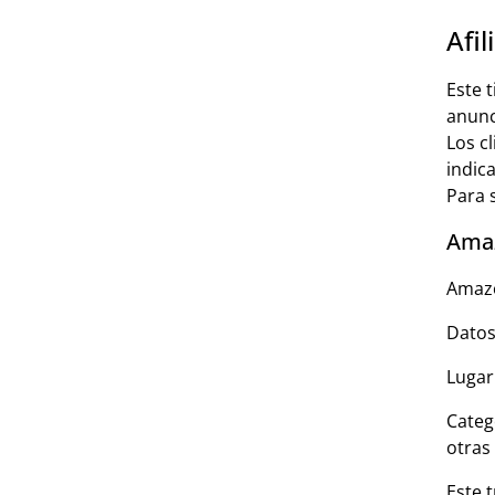
Afi
Este 
anunc
Los c
indic
Para 
Amaz
Amazo
Datos
Lugar
Categ
otras
Este 