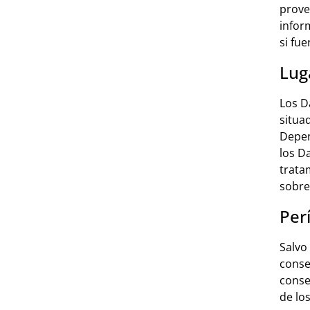
prove
infor
si fu
Lug
Los D
situa
Depen
los D
trata
sobre
Per
Salvo
conse
conse
de lo