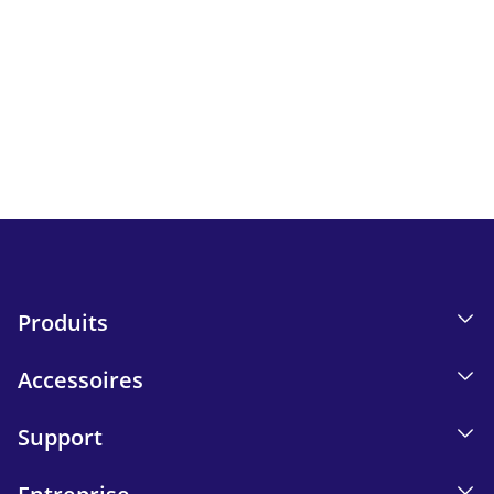
Newsletter
Suivez toutes les actualités et bons plans d'iskn.
Détails sur le suivi des e-mails dans notre Politique de
confidentialité.
Send
Produits
Accessoires
Support