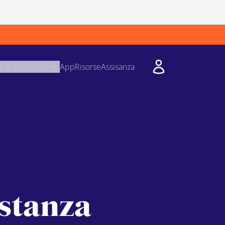
i
Accessori
App
Risorse
Assisanza
istanza