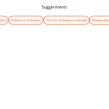
Suggerimenti:
afica
Professioni di disegno
Tecniche di disegno e consigli
Disegno digit
Newsletter
Segui tutte le novità e le offerte di iskn.
ioni sul monitoraggio delle e-mail nella nostra Informativa sulla