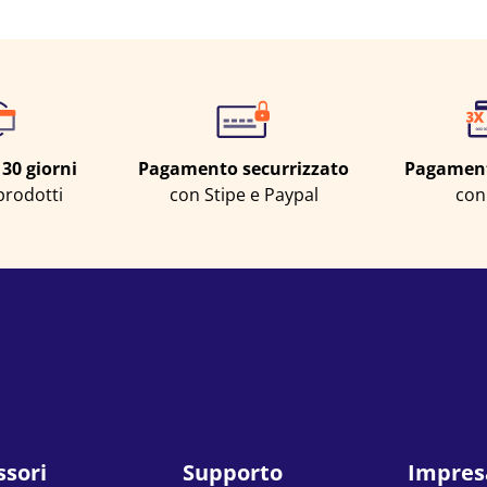
 30 giorni
Pagamento securrizzato
Pagamenti
 prodotti
con Stipe e Paypal
con
ssori
Supporto
Impres