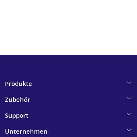
Verfolgen Sie alle Neuigkeiten und Angebote von iskn.
I
nformationen zum E-Mail-Tracking in unserer
Datenschutzerklärung.
Send
Produkte
Zubehör
Support
Unternehmen