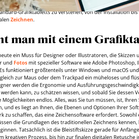
lassen. Wir werden Ihnen in diesem Artikel helfen, die Grun
ndard-Grafiktabletts zu verstehen, von der Installation bis
talen
Zeichnen
.
t man mit einem Grafikta
 heute ein Muss für Designer oder Illustratoren, die Skizze
er und
Fotos
mit spezieller Software wie Adobe Photoshop, I
 Es funktioniert größtenteils unter Windows und macOS un
ergleich zur Maus oder dem Trackpad ein müheloses und flü
igner werden die Ergonomie und Ausführungsgeschwindigkei
ht werden kann, zu schätzen wissen, und sobald Sie dessen
 Möglichkeiten endlos. Alles, was Sie tun müssen, ist, Ihren 
n, und es liegt an Ihnen, die Ebenen und Optionen Ihrer Sof
k zu schaffen, das eine Zeichensoftware erfordert. Sowohl
ssen die Grundlagen des traditionellen Zeichnens kennen, 
ginnen. Tatsächlich ist die Bleistiftskizze gerade für Anfäng
m kreativen Prozess, bis hin zur finalen digitalen Retusche i