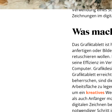
nicht entmutigen zu 
Verwendung eines Sta
Zeichnungen im digi
Was mach
Das Grafiktablett ist
anfertigen oder Bild
retuschieren wollen.
seine Effizienz im V
Computer. Grafikdes
Grafiktablett erreic
beherrschen, sind die
Arbeitsfläche zu lege
um ein
kreatives
Wer
als auch Anfänger mü
digitalen Zeichnen be
notwendiger Schritt i