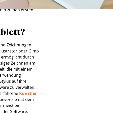
dlagen der
 hin zu den ersten
blett?
n und Zeichnungen
llustrator oder Gimp
d ermöglicht durch
ssiges Zeichnen am
t, die mit einem
 Verwendung
Stylus auf Ihre
tware zu verwalten,
 erfahrene
Künstler
bevor sie mit dem
er meist ein
n der Software.