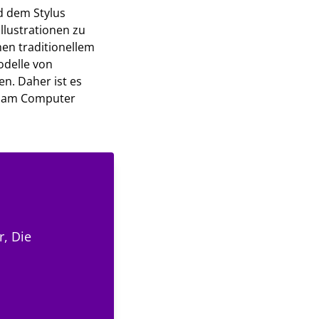
nd dem Stylus
llustrationen zu
hen traditionellem
odelle von
en. Daher ist es
nt am Computer
r, Die