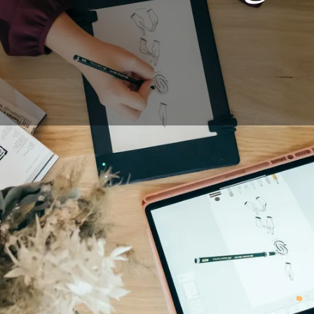
nen wollen, regelmäßig digitale Zeichnungen anzufertigen 
 ein unverzichtbares Werkzeug im täglichen Leben eines Zeic
ers: das Grafiktablett. Es gibt viele Modelle, sowohl für Anf
nigen, die noch nie die Gelegenheit hatten, ein solches Gerä
ndlegenden Ratschlägen ein echtes Plus sein, um sich währ