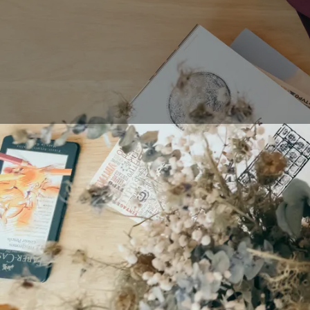
Wenn Sie damit begin
retuschieren, gibt es
Grafikers oder Design
Profis, und für dieje
ein Tutorial mit gru