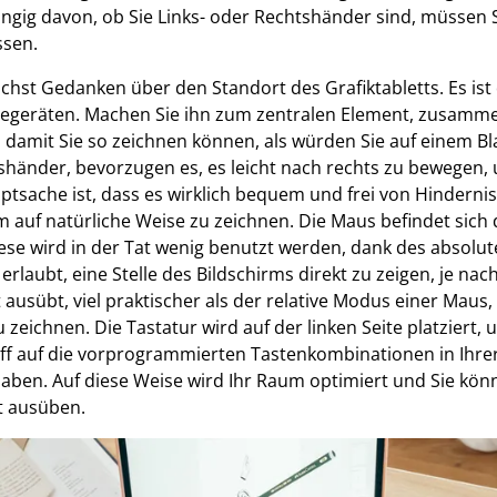
ngig davon, ob Sie Links- oder Rechtshänder sind, müssen S
ssen.
chst Gedanken über den Standort des Grafiktabletts. Es is
riegeräten. Machen Sie ihn zum zentralen Element, zusamm
damit Sie so zeichnen können, als würden Sie auf einem Bla
händer, bevorzugen es, es leicht nach rechts zu bewegen,
ptsache ist, dass es wirklich bequem und frei von Hinderni
m auf natürliche Weise zu zeichnen. Die Maus befindet sich
Diese wird in der Tat wenig benutzt werden, dank des absol
s erlaubt, eine Stelle des Bildschirms direkt zu zeigen, je 
 ausübt, viel praktischer als der relative Modus einer Maus
eichnen. Die Tastatur wird auf der linken Seite platziert, 
ff auf die vorprogrammierten Tastenkombinationen in Ihre
haben. Auf diese Weise wird Ihr Raum optimiert und Sie k
t ausüben.