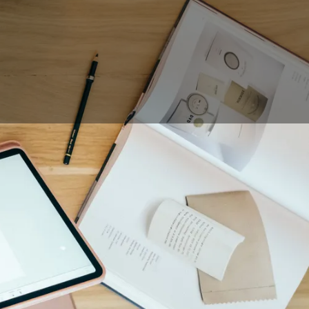
oder Bilder zu
hners, Illustrators,
änger als auch für
t zu benutzen, kann
end des Lernprozesses