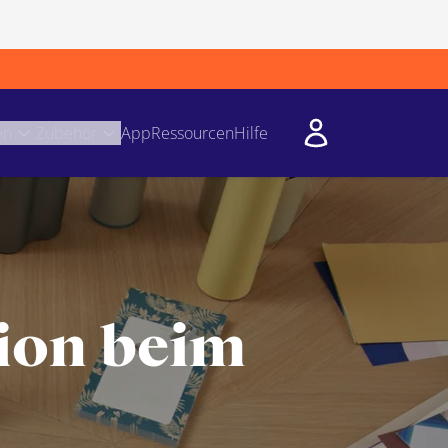
en
Zubehör
App
Ressourcen
Hilfe
tion beim