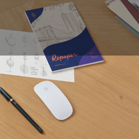
n, jeder Anfänger
rontiert werden. Aber
er leeren Seite hat?
elt weit verbreitete