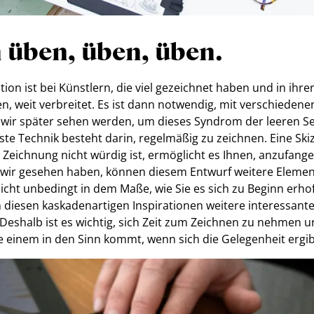
 üben, üben, üben.
tion ist bei Künstlern, die viel gezeichnet haben und in ihre
n, weit verbreitet. Es ist dann notwendig, mit verschieden
 wir später sehen werden, um dieses Syndrom der leeren Se
ste Technik besteht darin, regelmäßig zu zeichnen. Eine Ski
n Zeichnung nicht würdig ist, ermöglicht es Ihnen, anzufang
ie wir gesehen haben, können diesem Entwurf weitere Eleme
cht unbedingt in dem Maße, wie Sie es sich zu Beginn erhof
 in diesen kaskadenartigen Inspirationen weitere interessan
Deshalb ist es wichtig, sich Zeit zum Zeichnen zu nehmen un
ie einem in den Sinn kommt, wenn sich die Gelegenheit ergib