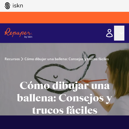
GO TO ISKN HOME
Recursos
Cómo dibujar una ballena: Consejos y trucos fáciles
Cómo dibujar una
ballena: Consejos y
trucos fáciles