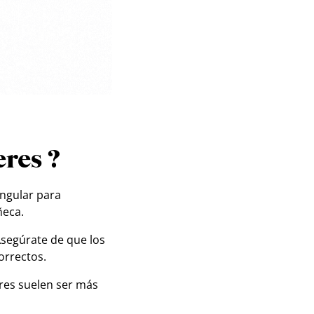
res ?
ngular para
ñeca.
Asegúrate de que los
orrectos.
eres suelen ser más