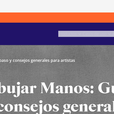
Productos
Casos de uso
aso y consejos generales para artistas
ujar Manos: Gu
consejos genera