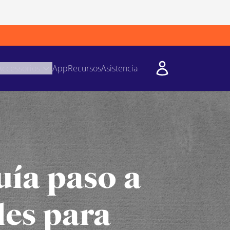
Accessorios
App
Recursos
Asistencia
ía paso a
les para