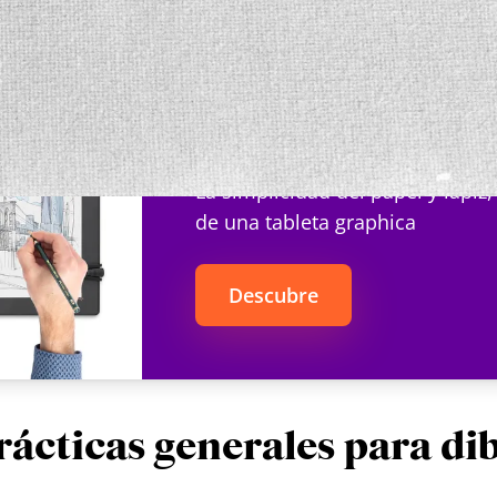
z y la tableta gráfica Repaper.
Repaper
La simplicidad del papel y lápiz,
de una tableta graphica
Descubre
ácticas generales para di