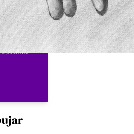
 la potencia
bujar