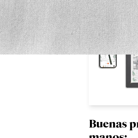
utilizando papel, lápi
Buenas pr
manos: