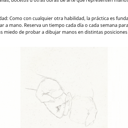
fías, bocetos u otras obras de arte que representen manos 
idad: Como con cualquier otra habilidad, la práctica es fun
jar a mano. Reserva un tiempo cada día o cada semana para 
s miedo de probar a dibujar manos en distintas posiciones 