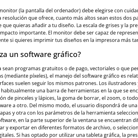
onitor (la pantalla del ordenador) debe elegirse con cuid
 la resolución que ofrece, cuanto más altos sean estos dos 
e que quieras añadir a tu diseño. La escala de grises y la pre
mpacto importante. El monitor debe ser capaz de represent
ente si quieres imprimir tus diseños en la impresora más ta
iza un software gráfico?
 sean programas gratuitos o de pago, vectoriales o que pe
 (mediante píxeles), el manejo del software gráfico es rela
erfaces suelen seguir los mismos patrones. Los ilustradores
 habitualmente una barra de herramientas en la que se enc
ión de pinceles y lápices, la goma de borrar, el zoom, o tod
tware a otro. Del mismo modo, el usuario dispondrá de un
apas y otra con los parámetros de la herramienta seleccion
ftware, en la parte superior de la ventana se encuentran d
r y exportar en diferentes formatos de archivo, o seleccio
itales. Si has optado por utilizar una tableta gráfica, la pres