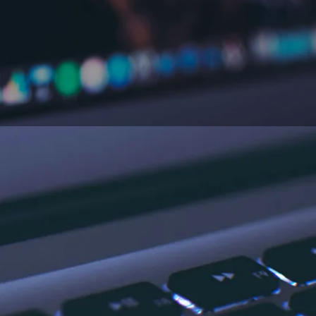
ear obras digitales.
do requiere saber a
tográfico, descubre