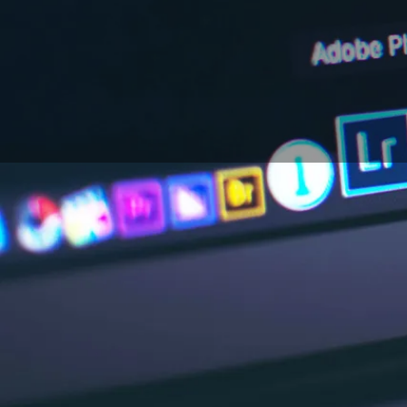
El uso de un software
Ya sea con fines prof
qué uso está destinad
cómo elegir su softwa