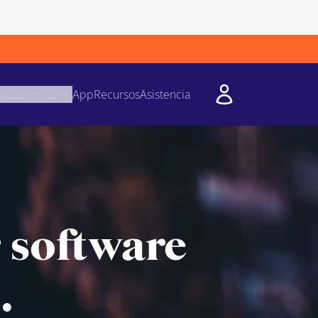
Accessorios
App
Recursos
Asistencia
r software
.