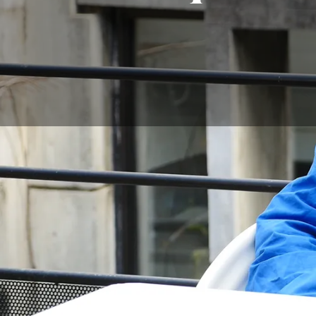
El testi
Su profesión: Arquit
Arquitectura de Gren