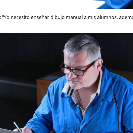
rte clases en el ámbito de la RTA/RA (representación en ar
 "Yo necesito enseñar dibujo manual a mis alumnos, además