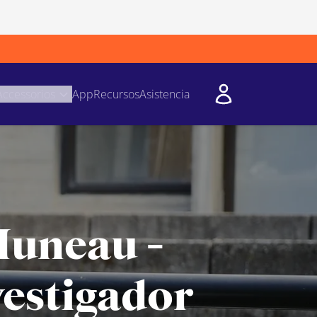
Accessorios
App
Recursos
Asistencia
Huneau -
vestigador