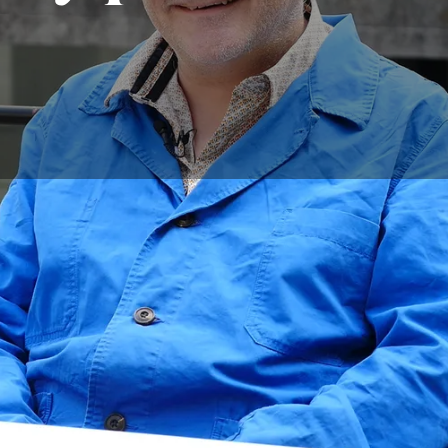
monio de Rémi H.
ecto y profesor investigador en la ENSAG (Escuela Nacional 
oble).