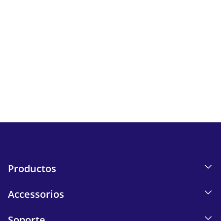
Newsletter
Sigue todas las novedades y ofertas de iskn.
Información sobre el seguimiento de correos electrónicos
en nuestra Política de privacidad.
Send
Productos
Accessorios
Soporte