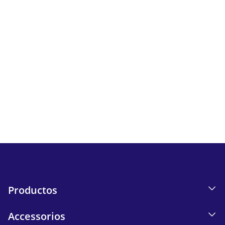
Newsletter
Sigue todas las novedades y ofertas de iskn.
Información sobre el seguimiento de correos electrónicos
en nuestra Política de privacidad.
Send
Productos
Accessorios