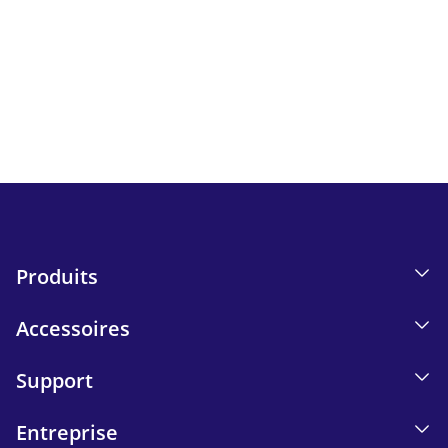
Suivez toutes les actualités et bons plans d'iskn.
Détails sur le suivi des e-mails dans notre Politique de
confidentialité.
Send
Produits
Accessoires
Support
Entreprise