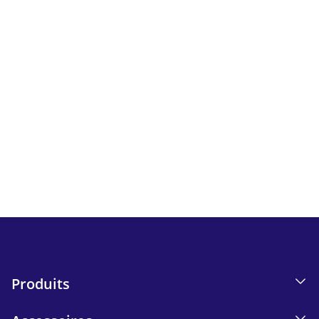
Newsletter
Suivez toutes les actualités et bons plans d'iskn.
Détails sur le suivi des e-mails dans notre Politique de
confidentialité.
Send
Produits