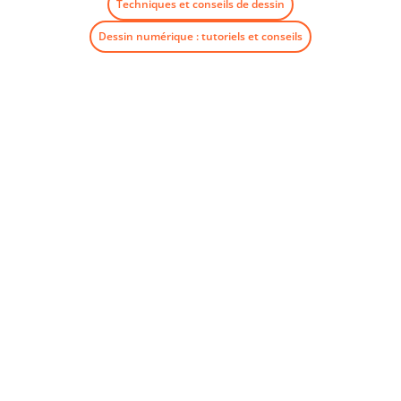
Techniques et conseils de dessin
Dessin numérique : tutoriels et conseils
Newsletter
Suivez toutes les actualités et bons plans d'iskn.
Détails sur le suivi des e-mails dans notre Politique de
confidentialité.
Send