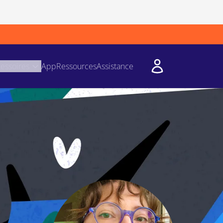
essoires
App
Ressources
Assistance