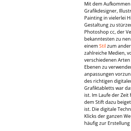
Mit dem Aufkommen
Grafikdesigner, Illus
Painting in vielerlei
Gestaltung zu stürze
Photoshop cc, der Ve
bekanntesten zu nen
einem
Stil
zum anderen
zahlreiche Medien, vo
verschiedenen Arten v
Ebenen zu verwenden,
anpassungen vorzune
des richtigen digital
Grafiktabletts war d
ist. Im Laufe der Ze
dem Stift dazu beige
ist. Die digitale Tec
Klicks der ganzen We
häufig zur Erstellung 