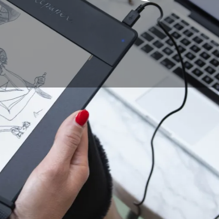
itale Zeichnen
dem traditionellen Zeichnen gegenübergestell
 Zeichner, Illustratoren und Grafikdesigner haben das sehr
ann als echte Ergänzung zum traditionellen Zeichnen geseh
iden Sichtweisen auf das Zeichnen mischen und ergänzen? Es
, um sich in beiden Registern leicht entfalten zu können!