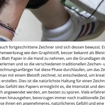
nd traditionell? Welche Vo
e?
r traditionellen Skizze.
auch fortgeschrittene Zeichner sind sich dessen bewusst. Es
chenwerkzeug wie den Graphitstift, besser bekannt als Bleisti
 Blatt Papier in die Hand zu nehmen, um die Grundlagen d
erlernen und so die verschiedenen traditionellen Zeichen-
eichnungsanfänger hat diese Phase durchlaufen, um das Ze
man mit einem Bleistift zeichnet, ist entscheidend, um kre
 erstellen. Dies ist die natürlichste Haltung für einen Zeichn
as Gefühl des Papiers ermöglicht es, die Intensität und den F
ch angewendet werden, am besten zu spüren. Viele erfahrene
rnen hinausgehen, bevorzugen immer noch traditionelle Ze
se ihnen ein angenehmeres, natürlicheres Gefühl und eine 