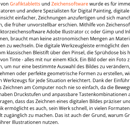
 von
Grafiktabletts
und
Zeichensoftware
wurde es für imm
tratoren und andere Spezialisten für Digital Painting, digita
 Hinsicht einfacher, Zeichnungen anzufertigen und sich manc
n, die früher unvorstellbar erschien. Mithilfe von Zeichens
ktorzeichensoftware Adobe Illustrator cc oder Gimp und In
nen, braucht man keine astronomischen Mengen an Materi
 zu wechseln. Die digitale Werkzeugleiste ermöglicht den 
m klassischen Bleistift über den Pinsel, die Sprühdose bis 
on Tinte - alles mit nur einem Klick. Ein Bild oder ein Foto 
 um nur eine bestimmte Auswahl des Bildes zu verändern, 
hmen oder perfekte geometrische Formen zu erstellen, wi
en Werkzeugs für jede Situation erleichtert. Dank der Einfüh
as Zeichnen am Computer noch nie so einfach, da die Bewegu
it haben Druckstufen und anpassbare Tastenkombinationen 
tragen, dass das Zeichnen eines digitalen Bildes präziser u
hnik ermöglicht es auch, sein Werk schnell, in vielen Format
lt zugänglich zu machen. Das ist auch der Grund, warum Gra
ihrer Illustrationen nutzen.