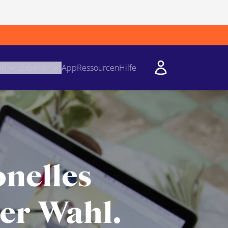
en
Zubehör
App
Ressourcen
Hilfe
onelles
der Wahl.