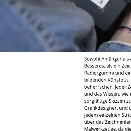
Digital u
bieten si
Der Komfort de
Sowohl Anfänger als 
Besseres, als ein Zei
Radiergummi und ein
bildenden Künste zu 
beherrschen. Jeder Z
und das Wissen, wie 
sorgfältige Skizzen zu
Grafikdesigner, und d
jedem einzelnen Stri
über das Zeichnenle
Malwerkzeuge, da die