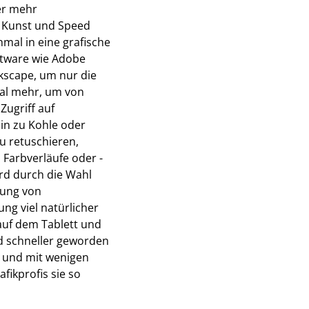
er mehr
le Kunst und Speed
hmal in eine grafische
oftware wie Adobe
kscape, um nur die
al mehr, um von
Zugriff auf
hin zu Kohle oder
zu retuschieren,
Farbverläufe oder -
rd durch die Wahl
rung von
ng viel natürlicher
auf dem Tablett und
nd schneller geworden
en und mit wenigen
fikprofis sie so