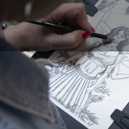
Sehr oft wird das
dig
nicht notwendig, und
Digitales Zeichnen k
lassen sich diese be
zahlreiche Werkzeuge