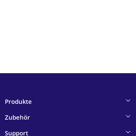
Newsletter
Verfolgen Sie alle Neuigkeiten und Angebote von iskn.
I
nformationen zum E-Mail-Tracking in unserer
Datenschutzerklärung.
Send
Produkte
Zubehör
Support