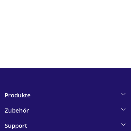
Newsletter
Verfolgen Sie alle Neuigkeiten und Angebote von iskn.
I
nformationen zum E-Mail-Tracking in unserer
Datenschutzerklärung.
Send
Produkte
Zubehör
Support