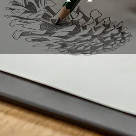
as formas más antiguas y universales de expresión artística. 
diante de arte o un simple aficionado, puedes disfrutar de 
ujo puede ofrecer. Aunque la tecnología digital se utiliza c
un lugar para el arte tradicional sobre papel. En esta public
ones por las cuales es importante dibujar sobre papel, de