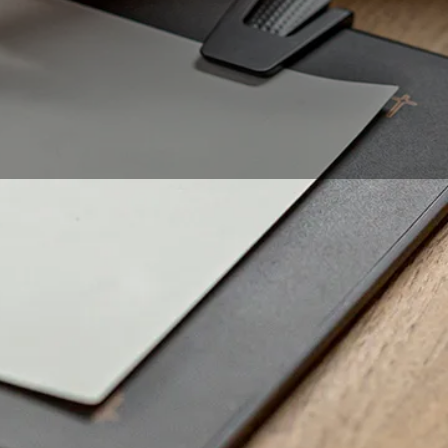
Ya seas un artista
los numerosos
ada vez más para
ación de blog,
stacando también los