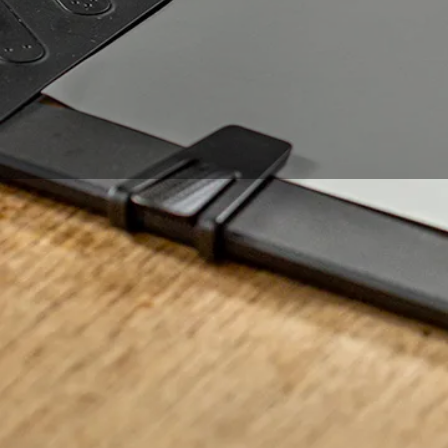
El dibujo es una de l
profesional, un estu
beneficios que el dib
dibujar, siempre hay 
exploraremos las raz