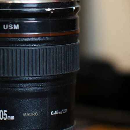
convertir
isma, Painnt o
, y esto, de forma
bidos. Este tipo de
caciones en Android
añadiendo un filtro
senfoque, etc. Sin
 o de diseño gráfico,
s para obtener un
xcepción de las
ctativas. Además, los
cisas para el