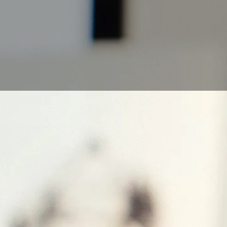
Cuando hayas hecho u
inspiración para hac
en un dibujo, y para 