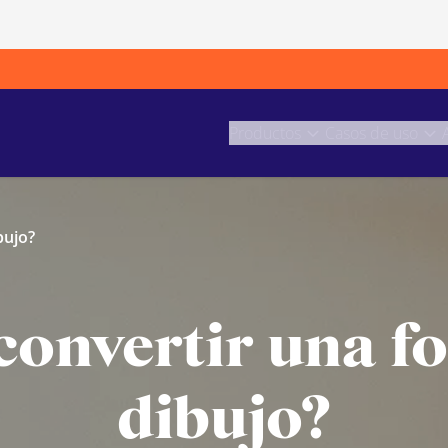
Productos
Casos de uso
bujo?
onvertir una fo
dibujo?