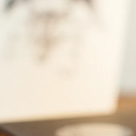
¿Qué mate
mi foto e
Aplicaciones 
Hoy en día existen m
Cartoon photo, entre
muy sencilla, gracias 
software de procesa
e iOS, o a través de 
fotográfico a la image
embargo, esto está m
ya que hay muchas me
simple efecto de dib
aplicaciones que dest
verdaderos creativos 
retoque.