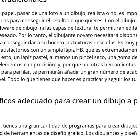
n papel, pasar de una foto a un dibujo, realista o no, es imp
as para conseguir el resultado que quieres. Con el dibujo a
ftware de dibujo, ni las capas de textura, te permitirán edit
eseado. Por lo tanto, el dibujante novato necesitará dispon
ara conseguir dar a su boceto las texturas deseadas. Es muy
atisfactorios con un simple lápiz HB, que es extremadamente
sto, un lápiz pastel, al menos un pincel seco, una goma de
 elementos con precisión) y, por qué no, otras herramientas
 para perfilar, te permitirán añadir un gran número de aca
vel. Todo lo que tienes que hacer es practicar y seguir los t
ficos adecuado para crear un dibujo a p
tienes una gran cantidad de programas para crear dibujos 
d de herramientas de diseño gráfico. Los dibujantes y diseñ