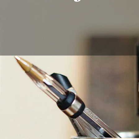
n retrato o una bonita foto de paisaje, puede ser interesan
er un dibujo que le dé otra dimensión. Hay muchas maneras 
ello necesitas los materiales y las técnicas adecuadas.