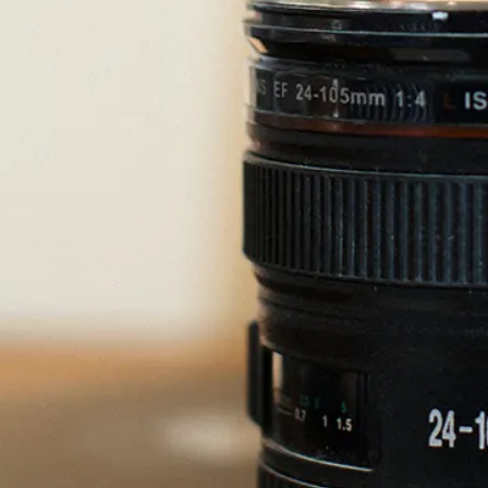
riales debo utilizar para 
n un dibujo?
móviles y de Internet
uchos programas de software gratuitos o de pago, como Pr
 otros, que ofrecen obtener un efecto de dibujo en una foto
a los ajustes integrados, y a los efectos artísticos preconce
miento de imágenes, a menudo disponible en forma de apli
un navegador, permite transformar una foto en un solo clic, 
n, que modificará la exposición, el brillo, el contraste, el de
uy lejos de los programas profesionales de edición de fotos
nos herramientas disponibles. Añadir efectos fotográfico
ujos animados o acuarela puede parecer tentador, pero, a e
acan, el resultado final rara vez está a la altura de las expe
se sentirán frustrados por la falta de herramientas más pre