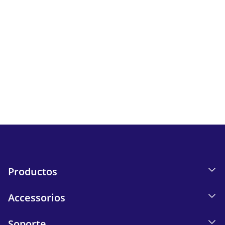
Newsletter
Sigue todas las novedades y ofertas de iskn.
Información sobre el seguimiento de correos electrónicos
en nuestra Política de privacidad.
Send
Productos
Accessorios
Soporte