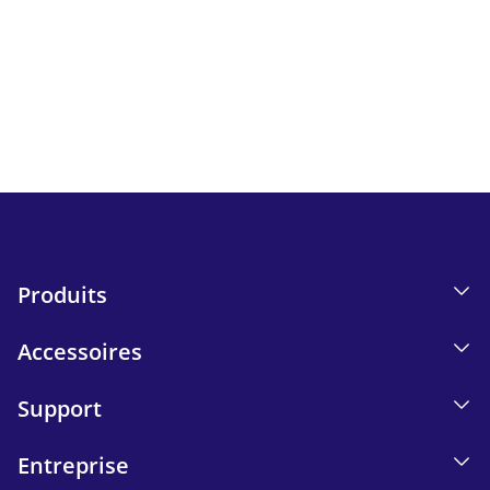
Suivez toutes les actualités et bons plans d'iskn.
Détails sur le suivi des e-mails dans notre Politique de
confidentialité.
Send
Produits
Accessoires
Support
Entreprise