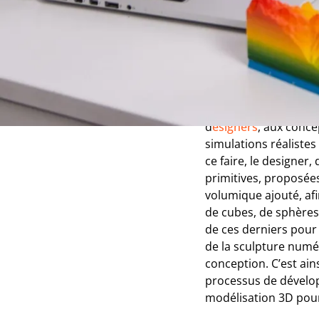
La modéli
Utilisée dans le proc
formes en trois dimen
Nécessaire et prése
d
esigners
, aux conce
simulations réalistes 
ce faire, le designer
primitives, proposées
volumique ajouté, afi
de cubes, de sphères,
de ces derniers pou
de la sculpture numér
conception. C’est ains
processus de dévelop
modélisation 3D pour 