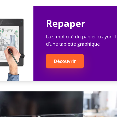
Repaper
La simplicité du papier-crayon, 
d’une tablette graphique
Découvrir