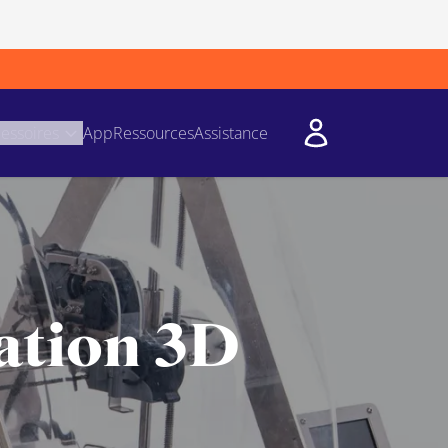
essoires
App
Ressources
Assistance
sation 3D