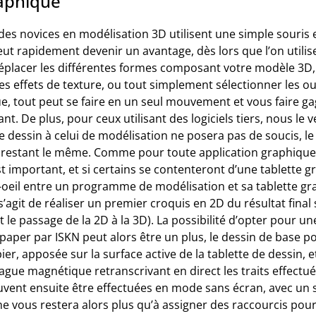
raphique
des novices en modélisation 3D utilisent une simple souris et
ut rapidement devenir un avantage, dès lors que l’on utilise
Déplacer les différentes formes composant votre modèle 3D, 
s effets de texture, ou tout simplement sélectionner les outi
que, tout peut se faire en un seul mouvement et vous faire 
t. De plus, pour ceux utilisant des logiciels tiers, nous le v
de dessin à celui de modélisation ne posera pas de soucis, l
l restant le même. Comme pour toute application graphique, 
t important, et si certains se contenteront d’une tablette 
-oeil entre un programme de modélisation et sa tablette gr
s’agit de réaliser un premier croquis en 2D du résultat final
t le passage de la 2D à la 3D). La possibilité d’opter pour u
aper par ISKN peut alors être un plus, le dessin de base po
pier, apposée sur la surface active de la tablette de dessin, 
ague magnétique retranscrivant en direct les traits effectué
uvent ensuite être effectuées en mode sans écran, avec un s
l ne vous restera alors plus qu’à assigner des raccourcis pour