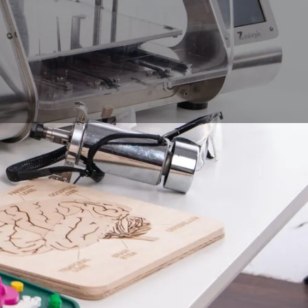
l’art, la modélisation
ogiciels sont dédiés
est nécessaire à leur
 toutes les