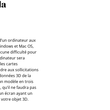
la
 d’un ordinateur aux
 Windows et Mac OS,
cune difficulté pour
rdinateur sera
les cartes
re aux sollicitations
données 3D de la
n modèle en trois
qu’il ne faudra pas
à un écran ayant un
 votre objet 3D.