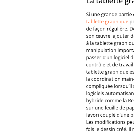
La tablette g
Si une grande partie 
tablette graphique
pe
de façon régulière. 
son œuvre, ajouter de
à la tablette graphi
manipulation importan
passer d’un logiciel 
contrôle et de travai
tablette graphique es
la coordination main
compliquée lorsqu’il 
logiciels automatisan
hybride comme la Rep
sur une feuille de pa
favori couplé d’une b
Les modifications pe
fois le dessin créé. I