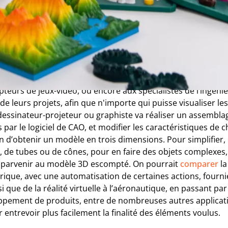
sation 3D : qu’est-ce que c
essus de conception, la modélisation 3D permet de créer de
sions, grâce à un logiciel de CAO (conception assistée par 
nte dans de nombreux domaines, elle permet notamment aux
pteurs de jeux-vidéo, ou encore aux spécialistes de l’ingéni
de leurs projets, afin que n'importe qui puisse visualiser le
, dessinateur-projeteur ou graphiste va réaliser un assembl
 par le logiciel de CAO, et modifier les caractéristiques de 
n d’obtenir un modèle en trois dimensions. Pour simplifier, i
 de tubes ou de cônes, pour en faire des objets complexes, 
r parvenir au modèle 3D escompté. On pourrait
comparer
la
ique, avec une automatisation de certaines actions, fournies
i que de la réalité virtuelle à l’aéronautique, en passant par l
pement de produits, entre de nombreuses autres applicati
entrevoir plus facilement la finalité des éléments voulus.