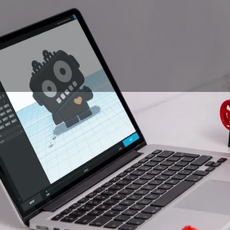
Afin de visualiser ses
3D est devenue un pa
à cette pratique, mai
fonctionnement ? Nou
possibilités s’offrant