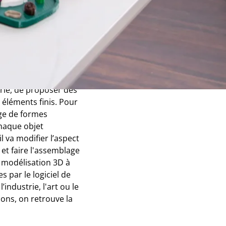
’est ?
s objets et des
ordinateur).
 architectes, aux
erie, de proposer des
s éléments finis. Pour
age de formes
chaque objet
l va modifier l’aspect
et faire l'assemblage
 modélisation 3D à
 par le logiciel de
’industrie, l'art ou le
ons, on retrouve la