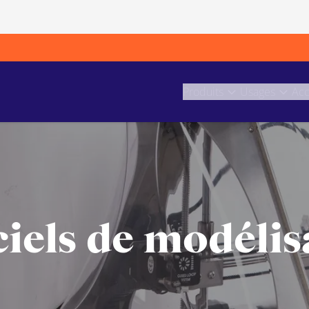
Produits
Usages
Acc
ciels de modéli