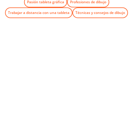
Pasión tableta gráfica
Profesiones de dibujo
Trabajar a distancia con una tableta
Técnicas y consejos de dibujo
Newsletter
Sigue todas las novedades y ofertas de iskn.
Información sobre el seguimiento de correos electrónicos
en nuestra Política de privacidad.
Send