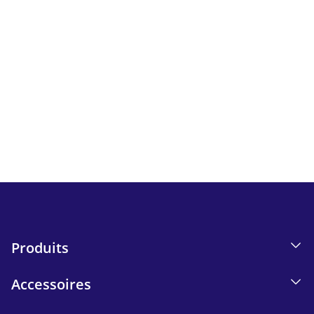
Newsletter
Suivez toutes les actualités et bons plans d'iskn.
Détails sur le suivi des e-mails dans notre Politique de
confidentialité.
Send
Produits
Accessoires