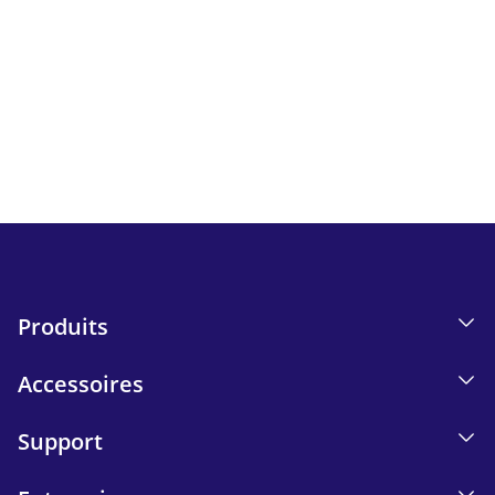
Newsletter
Suivez toutes les actualités et bons plans d'iskn.
Détails sur le suivi des e-mails dans notre Politique de
confidentialité.
Send
Produits
Accessoires
Support