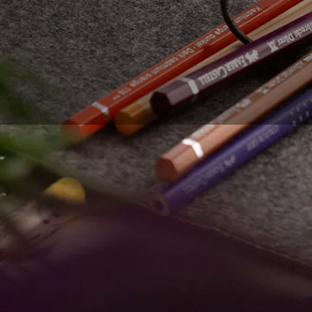
Dessiner au crayon su
cas d’investir dans d
indispensables pour 
papier et de crayon 
équipement.