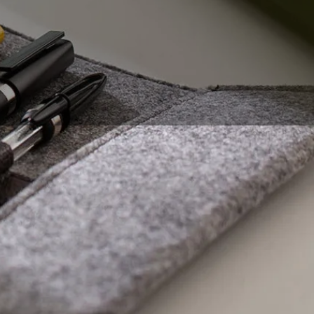
essite dans tous les
esquels sont les plus
s les références de
 dans tout cet