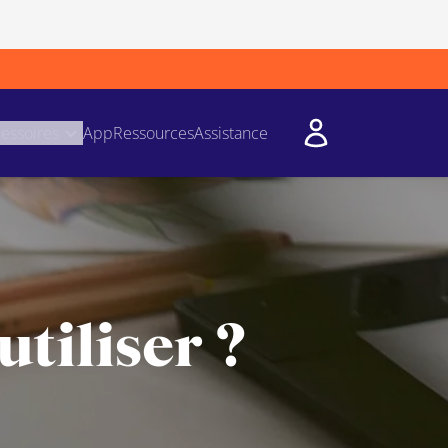
essoires
App
Ressources
Assistance
tiliser ?