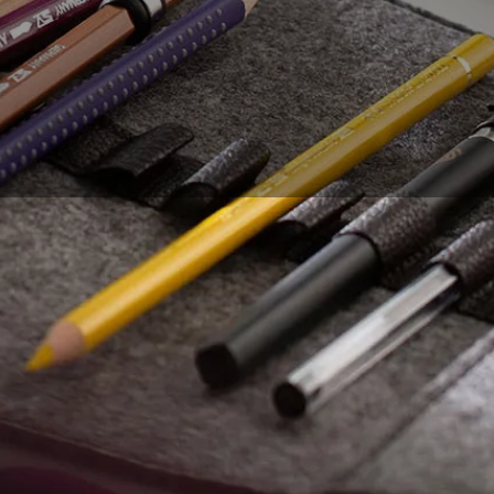
r une feuille de papier, ou sur une tablette graphique, néc
u matériel plus ou moins abondant. Quels outils adopter ? L
commencer le dessin ? Comment faire son choix parmi toute
? Nous vous donnons quelques clés afin de vous y retrouver