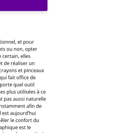
tionnel, et pour
ants ou non, opter
certain, elles
t de réaliser un
 crayons et pinceaux
qui fait office de
porte quel outil
s plus utilisées à ce
nt pas aussi naturelle
constamment afin de
l est aujourd’hui
êler le confort du
raphique est le