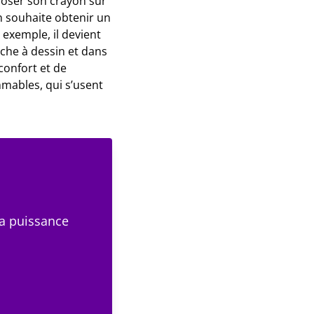
 poser son crayon sur
on souhaite obtenir un
 exemple, il devient
nche à dessin et dans
confort et de
mmables, qui s’usent
la puissance