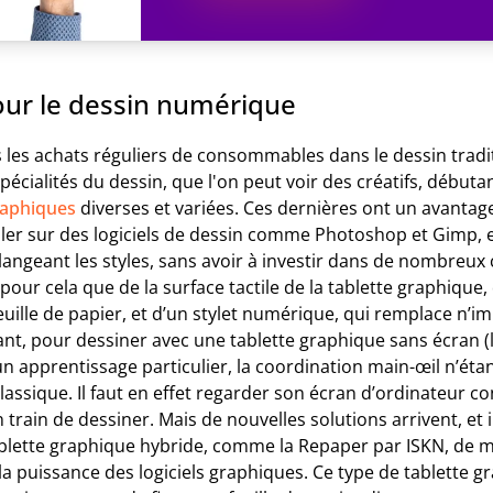
our le dessin numérique
s les achats réguliers de consommables dans le dessin tradi
spécialités du dessin, que l'on peut voir des créatifs, début
raphiques
diverses et variées. Ces dernières ont un avantage 
ller sur des logiciels de dessin comme Photoshop et Gimp, e
langeant les styles, sans avoir à investir dans de nombreux
t pour cela que de la surface tactile de la tablette graphique, 
feuille de papier, et d’un stylet numérique, qui remplace n’im
nt, pour dessiner avec une tablette graphique sans écran (le
 un apprentissage particulier, la coordination main-œil n’éta
lassique. Il faut en effet regarder son écran d’ordinateur 
n train de dessiner. Mais de nouvelles solutions arrivent, et i
ablette graphique hybride, comme la Repaper par ISKN, de m
 la puissance des logiciels graphiques. Ce type de tablette g