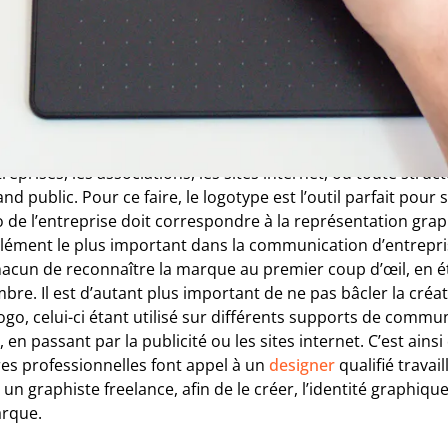
 un outil de communicatio
able.
entité visuelle, afin d’être reconnaissable et rapidement iden
reprises, les associations, les sites internet, ou toute stru
nd public. Pour ce faire, le logotype est l’outil parfait pour 
o de l’entreprise doit correspondre à la représentation graphi
l’élément le plus important dans la communication d’entrepris
hacun de reconnaître la marque au premier coup d’œil, en 
bre. Il est d’autant plus important de ne pas bâcler la créa
ogo, celui-ci étant utilisé sur différents supports de commu
s, en passant par la publicité ou les sites internet. C’est ains
res professionnelles font appel à un
designer
qualifié travai
n graphiste freelance, afin de le créer, l’identité graphique 
rque.