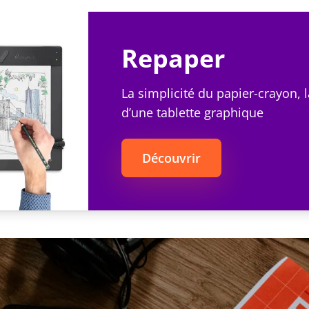
Repaper
La simplicité du papier-crayon, 
d’une tablette graphique
Découvrir