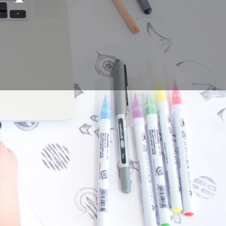
erts en dessin
ercial, et doit
se créer une nouvelle
 communication est