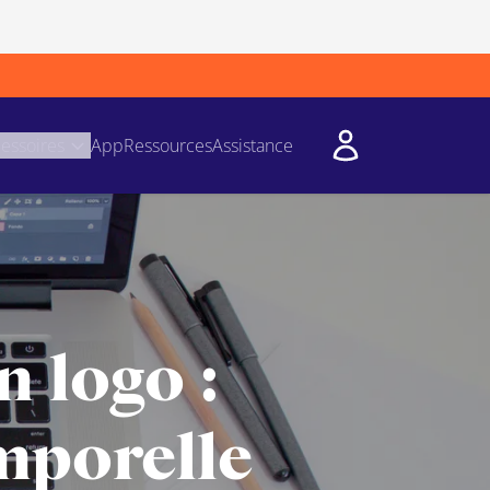
essoires
App
Ressources
Assistance
 logo :
mporelle