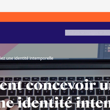
Produits
Usages
Acc
ez une identité intemporelle
t concevoir un
ne identité inte