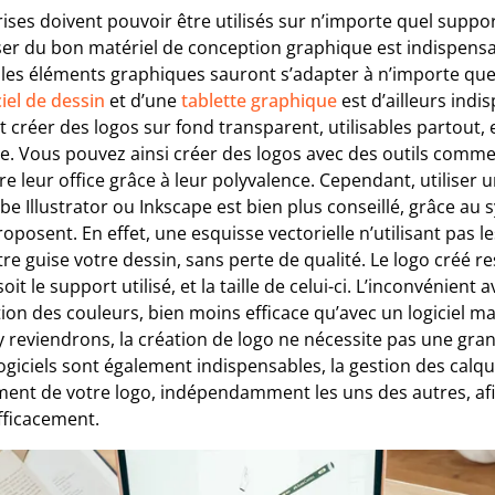
rises doivent pouvoir être utilisés sur n’importe quel supp
oser du bon matériel de conception graphique est indispensa
t les éléments graphiques sauront s’adapter à n’importe quel
ciel de dessin
et d’une
tablette graphique
est d’ailleurs indi
 créer des logos sur fond transparent, utilisables partout, et
e. Vous pouvez ainsi créer des logos avec des outils com
e leur office grâce à leur polyvalence. Cependant, utiliser u
 Illustrator ou Inkscape est bien plus conseillé, grâce au
roposent. En effet, une esquisse vectorielle n’utilisant pas l
e guise votre dessin, sans perte de qualité. Le logo créé re
it le support utilisé, et la taille de celui-ci. L’inconvénient 
tion des couleurs, bien moins efficace qu’avec un logiciel matr
 y reviendrons, la création de logo ne nécessite pas une gra
logiciels sont également indispensables, la gestion des cal
ment de votre logo, indépendamment les uns des autres, afin
fficacement.