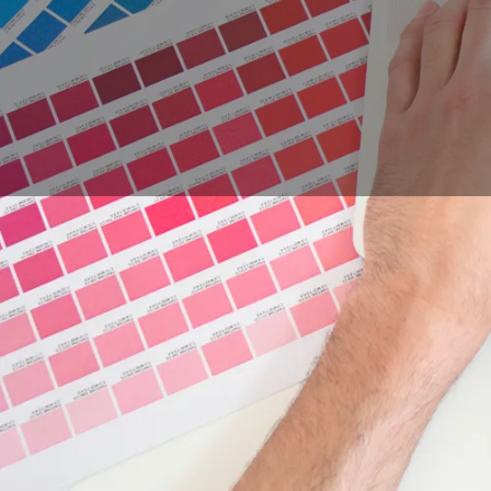
Créer son logo person
peuvent avoir l’habitu
permettre à une entre
identité. Avoir les b
obligatoire pour réal