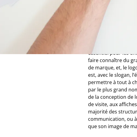
Le logo,
indispens
Créer une véritable id
essentiel pour les ent
faire connaître du gra
de marque, et, le log
est, avec le slogan, 
permettre à tout à c
par le plus grand nom
de la conception de l
de visite, aux affiche
majorité des structu
communication, ou à u
que son image de ma