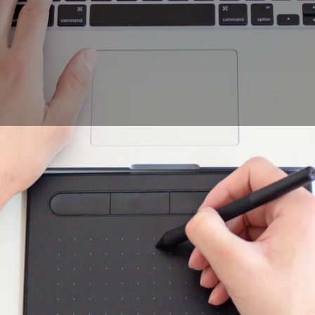
nalisé est un travail, différent de ce que les créatifs et exp
de de faire. Celui-ci n’est pas qu’artistique. Il a un but comm
prise ou à une structure souhaitant se faire connaître, de 
ons outils et les connaissances nécessaires en dessin et en
iser un logo intemporel.