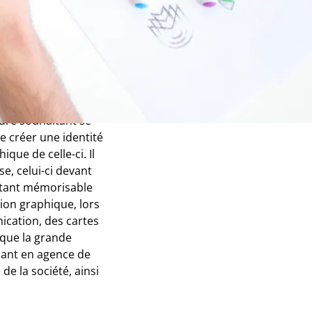
n
tifiable, est
cture souhaitant se
se créer une identité
que de celle-ci. Il
e, celui-ci devant
étant mémorisable
tion graphique, lors
nication, des cartes
i que la grande
llant en agence de
de la société, ainsi