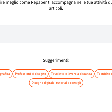
pire meglio come Repaper ti accompagna nelle tue attività qu
articoli.
Suggerimenti:
grafica
Professioni di disegno
Tavoletta e lavoro a distanza
Tecniche d
Disegno digitale: tutorial e consigli