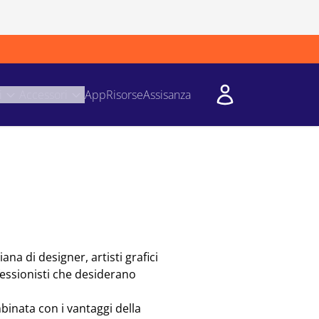
i
Accessori
App
Risorse
Assisanza
ana di designer, artisti grafici
ofessionisti che desiderano
binata con i vantaggi della