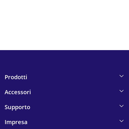
Segui tutte le novità e le offerte di iskn.
Informazioni sul monitoraggio delle e-mail nella nostra
Informativa sulla privacy.
Send
Prodotti
Accessori
Supporto
Impresa