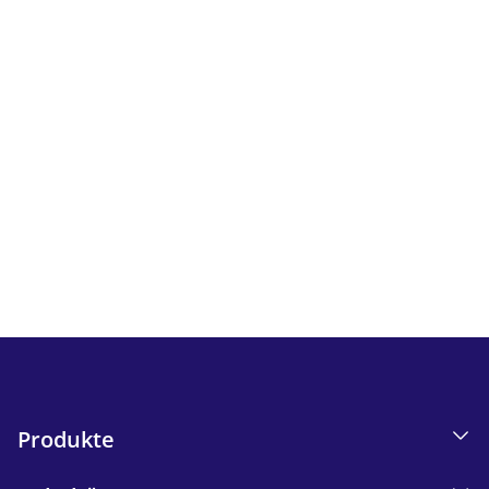
Newsletter
Verfolgen Sie alle Neuigkeiten und Angebote von iskn.
I
nformationen zum E-Mail-Tracking in unserer
Datenschutzerklärung.
Send
Produkte