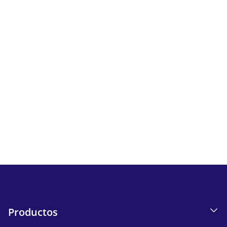
Newsletter
Sigue todas las novedades y ofertas de iskn.
Información sobre el seguimiento de correos electrónicos
en nuestra Política de privacidad.
Send
Productos