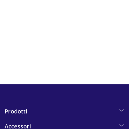
Newsletter
Segui tutte le novità e le offerte di iskn.
Informazioni sul monitoraggio delle e-mail nella nostra
Informativa sulla privacy.
Send
Prodotti
Accessori