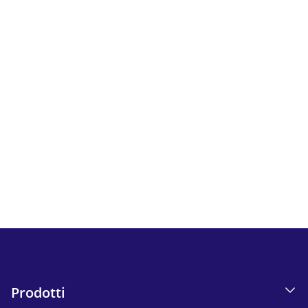
Newsletter
Segui tutte le novità e le offerte di iskn.
Informazioni sul monitoraggio delle e-mail nella nostra
Informativa sulla privacy.
Send
Prodotti