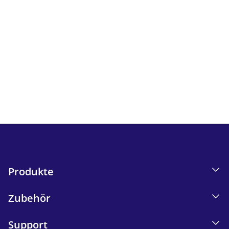
Newsletter
Verfolgen Sie alle Neuigkeiten und Angebote von iskn.
I
nformationen zum E-Mail-Tracking in unserer
Datenschutzerklärung.
Send
Produkte
Zubehör
Support