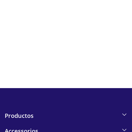
Newsletter
Sigue todas las novedades y ofertas de iskn.
Información sobre el seguimiento de correos electrónicos
en nuestra Política de privacidad.
Send
Productos
Accessorios