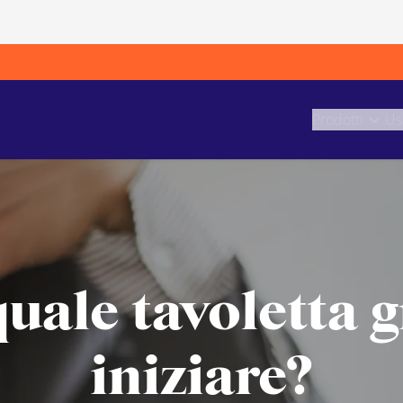
Prodotti
Us
uale tavoletta g
iniziare?