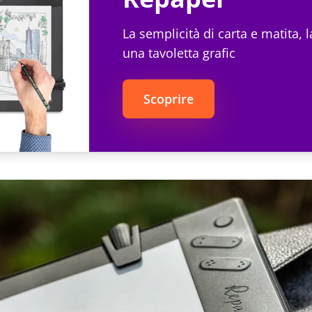
La semplicità di carta e matita, 
una tavoletta grafic
Scoprire