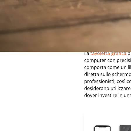
tablet.
Premessa:
A che cosa se
La
tavoletta grafica
p
computer con precision
comporta come un libr
diretta sullo schermo
professionisti, così c
desiderano utilizzare
dover investire in una