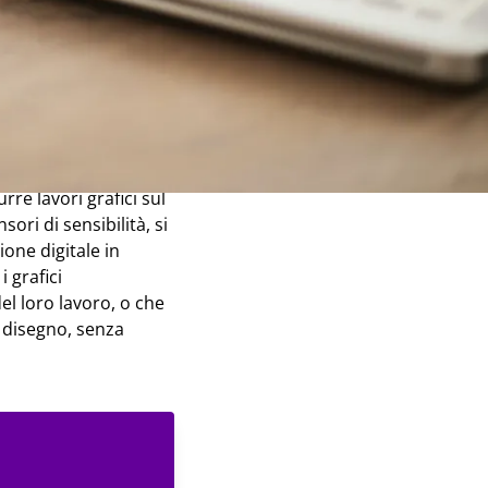
a?
rre lavori grafici sul
ori di sensibilità, si
one digitale in
 grafici
el loro lavoro, o che
i disegno, senza