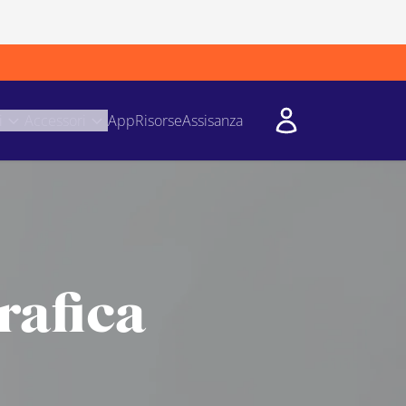
i
Accessori
App
Risorse
Assisanza
rafica