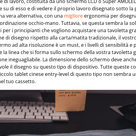
ie di lavoro, costituita da uno schermo LCD o Super AMOLED
 su di esso e di vedere il proprio lavoro disegnato sotto la
na vera alternativa, con una
migliore
ergonomia per disegna
ordinazione occhio-mano. Tuttavia, se questa sembra la solu
i per i principianti che vogliono acquistare una tavoletta gra
ne di disegno rispetto alla carta/matita tradizionale, il vos
mo ad alta risoluzione è un must, e i livelli di sensibilità e p
e la linea che si forma sullo schermo della vostra tavoletta 
ione ineguagliabile. La dimensione dello schermo deve anch
ole il disegno su questo tipo di dispositivo. Tutte queste c
iccolo tablet cinese entry-level di questo tipo non sembra 
nel tuo cassetto.