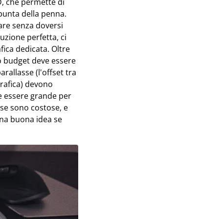
, che permette di
 punta della penna.
re senza doversi
zione perfetta, ci
fica dedicata. Oltre
tro budget deve essere
arallasse (l'offset tra
grafica) devono
e essere grande per
ose sono costose, e
una buona idea se