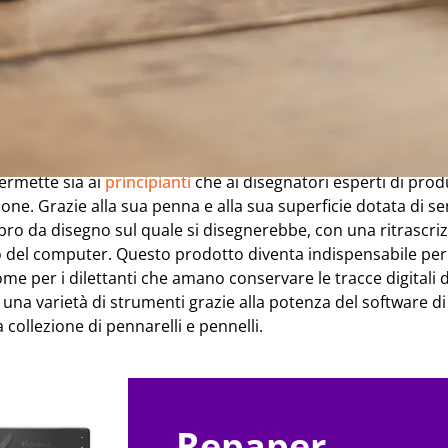
 cos'è una tavoletta grafic
rve?
ermette sia ai
principianti
che ai disegnatori esperti di produ
e. Grazie alla sua penna e alla sua superficie dotata di sens
o da disegno sul quale si disegnerebbe, con una ritrascrizi
 del computer. Questo prodotto diventa indispensabile per i
ome per i dilettanti che amano conservare le tracce digitali d
 una varietà di strumenti grazie alla potenza del software d
 collezione di pennarelli e pennelli.
Repaper