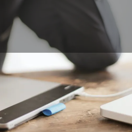
, Gaomon, X Pen, iPad o anche marche sconosciute, la gam
ata così ampia. Devo scegliere tra un tablet da 8", 10" o 13"
hermo? Con o senza schermo? Quanti pulsanti e tasti? Blue
uò perdere rapidamente. Qui vi diamo alcune chiavi per capir
zione, in modo che possiate farvi la vostra opinione e selez