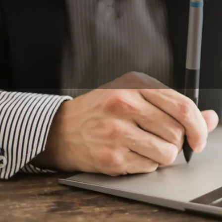
ISKN Repaper, Wacom
grafiche non è mai st
risoluzione dello sc
principiante, ci si p
prendere in considera