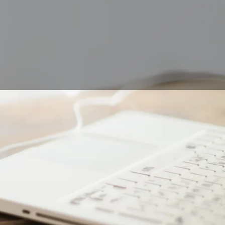
ma di tavolette
? Con quale
tooth o USB? Come
e quali parametri
ionare il miglior