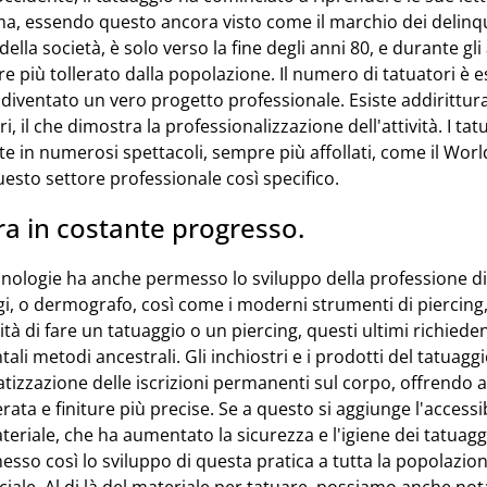
, ma, essendo questo ancora visto come il marchio dei delinqu
lla società, è solo verso la fine degli anni 80, e durante gli
e più tollerato dalla popolazione. Il numero di tatuatori è e
 diventato un vero progetto professionale. Esiste addirittur
i, il che dimostra la professionalizzazione dell'attività. I ta
 in numerosi spettacoli, sempre più affollati, come il Worl
esto settore professionale così specifico.
ra in costante progresso.
cnologie ha anche permesso lo sviluppo della professione di
i, o dermografo, così come i moderni strumenti di piercing,
lità di fare un tatuaggio o un piercing, questi ultimi richied
ali metodi ancestrali. Gli inchiostri e i prodotti del tatuag
izzazione delle iscrizioni permanenti sul corpo, offrendo 
rata e finiture più precise. Se a questo si aggiunge l'accessibi
ateriale, che ha aumentato la sicurezza e l'igiene dei tatua
esso così lo sviluppo di questa pratica a tutta la popolazio