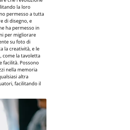
are che l'evoluzione
litando la loro
anno permesso a tutta
re di disegno, e
iche ha permesso in
oni per migliorare
ente su foto di
la creatività, e le
e, come la tavoletta
e facilità. Possono
zzi nella memoria
ualsiasi altra
tori, facilitando il