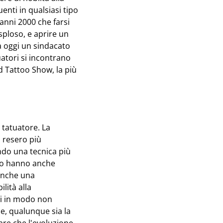
enti in qualsiasi tipo
 anni 2000 che farsi
sploso, e aprire un
a oggi un sindacato
tuatori si incontrano
d Tattoo Show, la più
 tatuatore. La
 resero più
endo una tecnica più
gio hanno anche
anche una
lità alla
ggi in modo non
ne, qualunque sia la