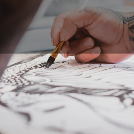
e più popolari tra un vasto pubblico. La professione di tatu
arsi per diventare un tatuatore confermato, bisogna segui
demico, con un diploma di una scuola specializzata, al più t
un tatuatore già in attività. Vedremo qui come specializzars
per diventare un tatuatore riconosciuto.