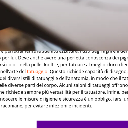
 lavoro di un tatuatore?
l tatuatore è semplicemente la persona che farà i tatuaggi. 
facile, ed essere un buon
disegnatore
non è sufficiente. Bi
ecessarie in diversi campi per realizzare dei bei tatuaggi. I
e perfettamente la sua attrezzatura, l'uso degli aghi e il 
 per lui. Deve anche avere una perfetta conoscenza dei pigm
rsi colori della pelle. Inoltre, per tatuare al meglio i loro clie
nell'arte del
tatuaggio
. Questo richiede capacità di disegn
i diversi stili di tatuaggi e dell'anatomia, in modo che il tat
lle diverse parti del corpo. Alcuni saloni di tatuaggi offrono
che richiede sempre più versatilità per il tatuatore. Infine, pe
onoscere le misure di igiene e sicurezza è un obbligo, farsi u
raconiane, per evitare infezioni e incidenti.