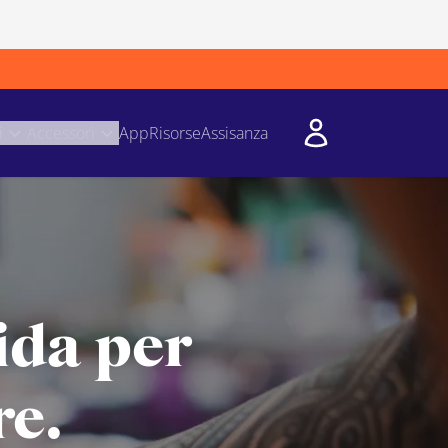
i
Accessori
App
Risorse
Assisanza
ida per
re.