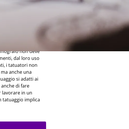
Ma diventare un
sogna anche avere
l tatuatore deve prima
dermografo non deve
enti, dal loro uso
nti, i tatuatori non
o, ma anche una
uaggio si adatti ai
 anche di fare
r lavorare in un
n tatuaggio implica