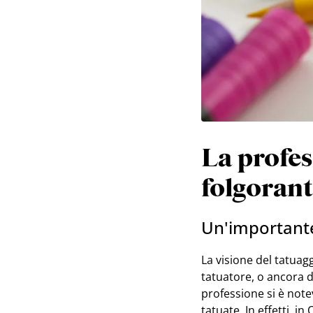
La profes
folgorant
Un'importante
La visione del tatuag
tatuatore, o ancora d
professione si è not
tatuate. In effetti, i