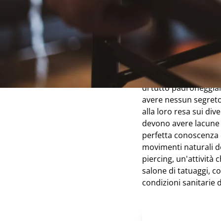
Qual è il
Per farla semplice, i
tatuatore non è così 
tutte le competenze n
di tutto padroneggiar
avere nessun segreto
alla loro resa sui dive
devono avere lacune 
perfetta conoscenza de
movimenti naturali de
piercing, un'attività 
salone di tatuaggi, c
condizioni sanitarie d