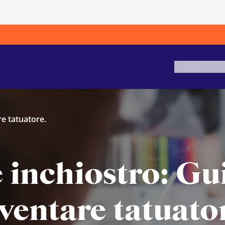
Prodotti
Us
re tatuatore.
 inchiostro: Gu
ventare tatuato