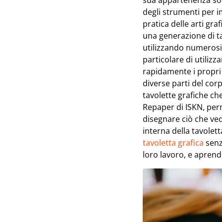
sua appartenenza soci
degli strumenti per im
pratica delle arti gr
una generazione di ta
utilizzando numerosi 
particolare di utilizz
rapidamente i propri 
diverse parti del cor
tavolette grafiche che
Repaper di ISKN, perm
disegnare ciò che ved
interna della tavoletta
tavoletta grafica
senza
loro lavoro, e aprendo