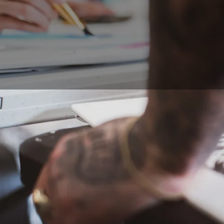
I tatuaggi sono sempr
espansione. Per form
diverso, dal più acca
apprendistato presso 
quali sono le chiavi 