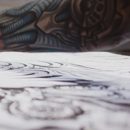
atore è in rapida
re un percorso
radizionale, con un
i nel tatuaggio, e