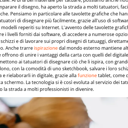
ale. Al di là del materiale per tatuare, possiamo anche not
parare il disegno, ha aperto la strada a molti tatuatori, faci
afiche. Pensiamo in particolare alle tavolette grafiche che h
tuatori di disegnare più facilmente, grazie all'uso di softwa
modelli reperiti su Internet. L'avvento delle tavolette graf
are i livelli forniti dai software, di accedere a numerose opzi
schizzi e di lavorare sui propri disegni di tatuaggi, direttam
po. Anche trarre
ispirazione
dal mondo esterno mantiene alta 
 offrono di unire i vantaggi della carta con quelli del digital
ettono ai tatuatori di disegnare ciò che li ispira, con grand
ono, con la comodità di uno sketchbook, salvare i loro schi
 e rielaborarli in digitale, grazie alla
funzione
tablet, come q
 schermo. La tecnologia si è così evoluta al servizio dei tatua
 la strada a molti professionisti in divenire.